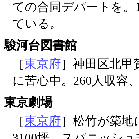
ての合同デパートを。
ている。
駿河台図書館
［
東京府
］神田区北甲
に苦心中。260人収容
東京劇場
［
東京府
］松竹が築地
3100坪、スパニッシ