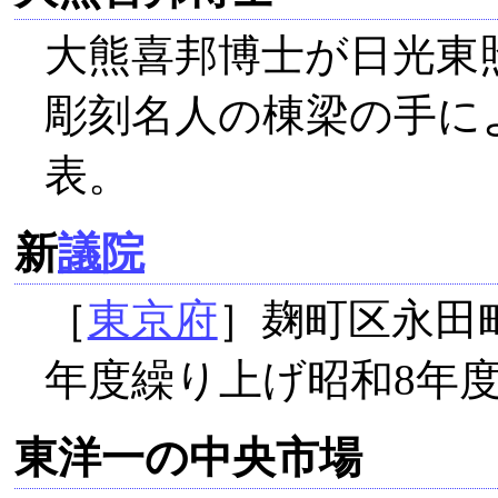
大熊喜邦博士が日光東
彫刻名人の棟梁の手に
表。
新
議院
［
東京府
］麹町区永田
年度繰り上げ昭和8年度
東洋一の中央市場