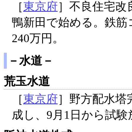
［
東京府
］不良住宅改
鴨新田で始める。鉄筋コ
240万円。
－水道－
荒玉水道
［
東京府
］野方配水塔
成し、9月1日から試験