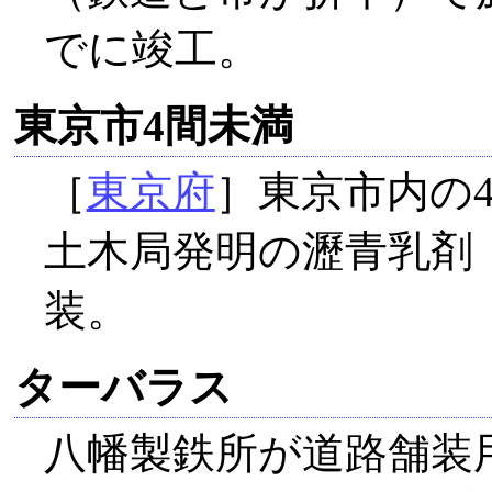
でに竣工。
東京市4間未満
［
東京府
］東京市内の
土木局発明の瀝青乳剤
装。
ターバラス
八幡製鉄所が道路舗装用