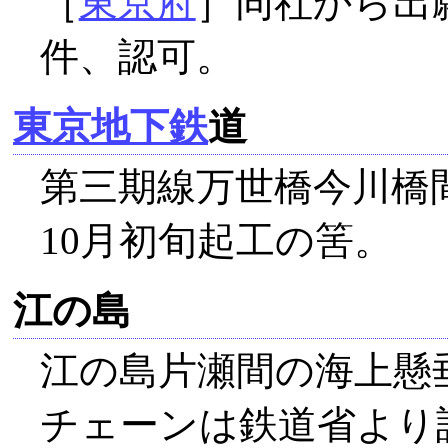
［
東京府
］同社から出
件、認可。
東京地下鉄
道
第三期線万世橋今川橋
10月初旬起工の筈。
江の島
江の島片瀬間の海上懸
チェーンは鉄道省より