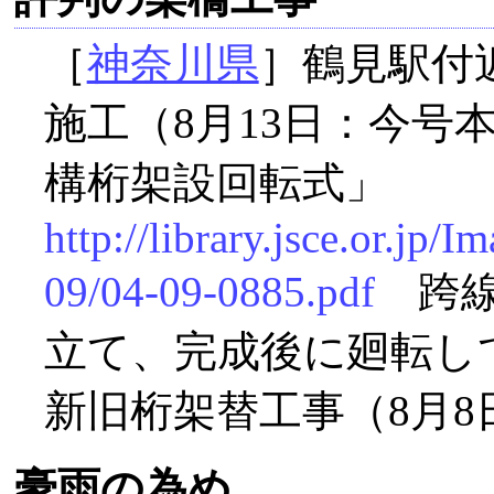
［
神奈川県
］鶴見駅付
施工（8月13日：今号
構桁架設回転式」
http://library.jsce.or.j
09/04-09-0885.pdf
跨線
立て、完成後に廻転し
新旧桁架替工事（8月8
豪雨の為め