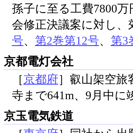
孫子に至る工費7800
会修正決議案に対し、
号
、
第2巻第12号
、
第3
京都電灯会社
［
京都府
］叡山架空旅
寺まで641m、9月中
京玉電気鉄道