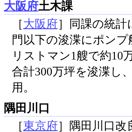
大阪府
土木課
［
大阪府
］同課の統計
門以下の浚渫にポンプ
リストマン1艘で約10
合計300万坪を浚渫
用。
隅田川口
［
東京府
］隅田川口改