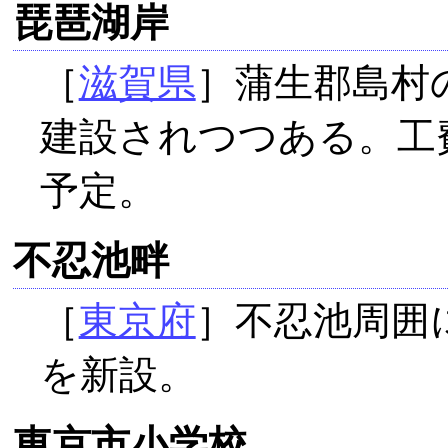
琵琶湖岸
［
滋賀県
］蒲生郡島村
建設されつつある。工費
予定。
不忍池畔
［
東京府
］不忍池周囲
を新設。
東京市小学校