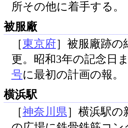
所その他に着手する。
被服廠
［
東京府
］被服廠跡の
更。昭和3年の記念日
号
に最初の計画の報。
横浜駅
［
神奈川県
］横浜駅の新
の広場に鉄骨鉄筋コンク