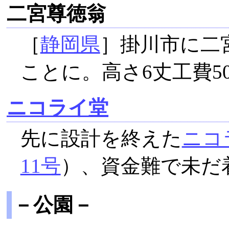
二宮尊徳翁
［
静岡県
］掛川市に二
ことに。高さ6丈工費5
ニコライ堂
先に設計を終えた
ニコ
11号
）、資金難で未だ
－公園－