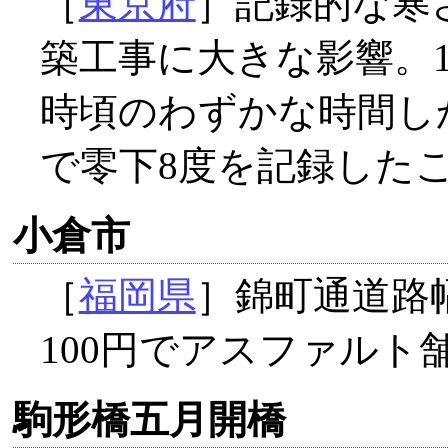
［
東京府
］記録的な寒
築工事に大きな影響。1
時頃のわずかな時間し
で零下8度を記録した
小倉市
［
福岡県
］錦町通道路幅
100円でアスファルト
駒形橋五月開橋