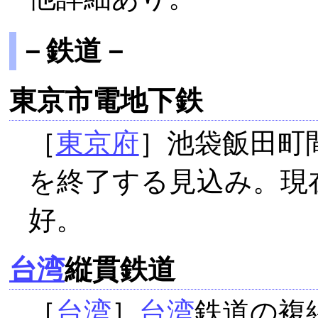
－鉄道－
東京市電地下鉄
［
東京府
］池袋飯田町
を終了する見込み。現
好。
台湾
縦貫鉄道
［
台湾
］
台湾
鉄道の複