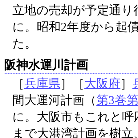
立地の売却が予定通り
に。昭和2年度から起
た。
阪神水運川計画
［
兵庫県
］［
大阪府
］
間大運河計画（
第3巻第
に。大阪市もこれと呼
まで大港湾計画を樹立