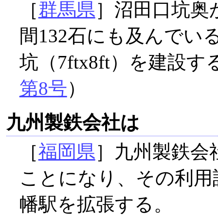
［
群馬県
］沼田口坑奥
間132石にも及んでい
坑（7ftx8ft）を建
第8号
）
九州製鉄会社は
［
福岡県
］九州製鉄会
ことになり、その利用
幡駅を拡張する。