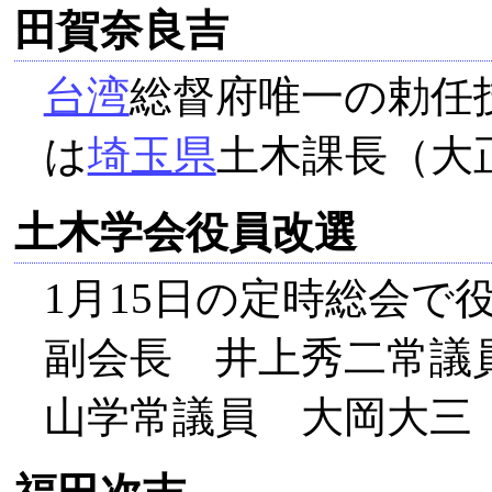
田賀奈良吉
台湾
総督府唯一の勅任
は
埼玉県
土木課長（大正
土木学会役員改選
1月15日の定時総会
副会長 井上秀二常議
山学常議員 大岡大三