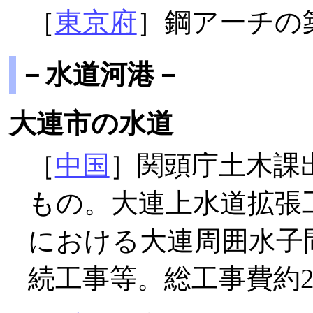
［
東京府
］鋼アーチの
－水道河港－
大連市の水道
［
中国
］関頭庁土木課
もの。大連上水道拡張
における大連周囲水子
続工事等。総工事費約2