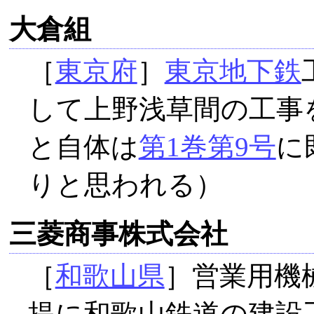
大倉組
［
東京府
］
東京地下鉄
して上野浅草間の工事
と自体は
第1巻第9号
に
りと思われる）
三菱商事株式会社
［
和歌山県
］営業用機
提に和歌山鉄道の建設