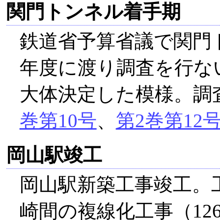
関門トンネル着手期
鉄道省予算省議で関門ト
年度に渡り調査を行な
大体決定した模様。調査
巻第10号
、
第2巻第12
岡山駅竣工
岡山駅新築工事竣工。工
崎間の複線化工事（12