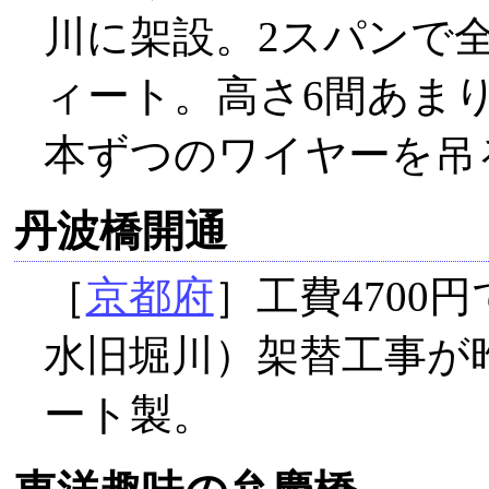
川に架設。2スパンで全
ィート。高さ6間あま
本ずつのワイヤーを吊
丹波橋開通
［
京都府
］工費4700
水旧堀川）架替工事が
ート製。