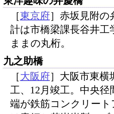
東洋趣味の弁慶橋
［
東京府
］赤坂見附の
計は市橋梁課長谷井工
ままの丸桁。
九之助橋
［
大阪府
］大阪市東横
工、12月竣工。中央
端が鉄筋コンクリートア