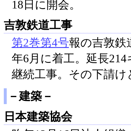
18日に開会。
吉敦鉄道工事
第2巻第4号
報の吉敦鉄
年6月に着工。延長214
継続工事。その下請け
－建築－
日本建築協会