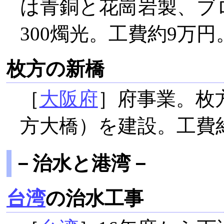
は青銅と花崗岩製、ブ
300燭光。工費約9万円
枚方の新橋
［
大阪府
］府事業。枚方
方大橋）を建設。工費約
－治水と港湾－
台湾
の治水工事