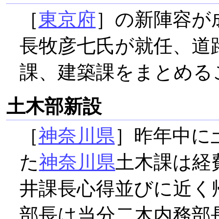
［
東京府
］の新陣容が
長牧彦七氏が就任、道
課、建築課をまとめる
土木部新設
［
神奈川県
］昨年中に
た
神奈川県
土木課は経
井課長心得並びに近く
部長は当分二木内務部