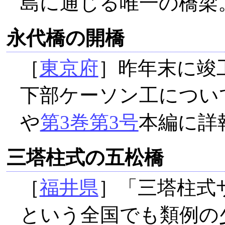
島に通じる唯一の橋梁
永代橋の開橋
［
東京府
］昨年末に竣工
下部ケーソン工につい
や
第3巻第3号
本編に詳
三塔柱式の五松橋
［
福井県
］「三塔柱式
という全国でも類例の