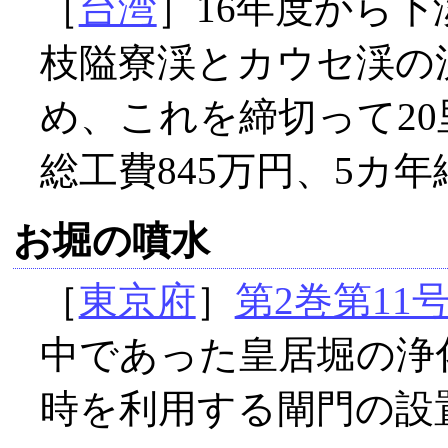
［
台湾
］16年度から
枝隘寮渓とカウセ渓の
め、これを締切って2
総工費845万円、5カ
お堀の噴水
［
東京府
］
第2巻第11
中であった皇居堀の浄
時を利用する閘門の設