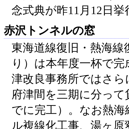
念式典が昨11月12日
赤沢トンネルの窓
東海道線復旧・熱海線復
り）は本年度一杯で完
津改良事務所ではさら
府津間を三期に分って
でに完工）。なお熱海
ル複線化工事、湯ヶ原