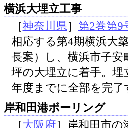
横浜大埋立工事
［
神奈川県
］
第2巻第9
相応する第4期横浜大築
長案）し、横浜市子安町
坪の大埋立に着手。埋立費
年度までに全部を完了
岸和田港ボーリング
［
大阪府
］岸和田市の