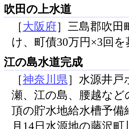
吹田の上水道
［
大阪府
］三島郡吹田
け、町債30万円×3回
江の島水道完成
［
神奈川県
］水源井戸
瀬、江の島、腰越など
頂の貯水地給水槽予備
月14日水源地の藤沢町