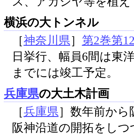
ス、アカシヤ等を植え
横浜の大トンネル
［
神奈川県
］
第2巻第1
日挙行、幅員6間は東洋
までには竣工予定。
兵庫県
の大土木計画
［
兵庫県
］数年前から
阪神沿道の開拓をしつ