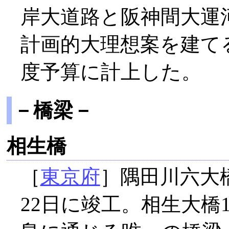
岸大道路と阪神間大運
計画的大理想案を建て
度予算に計上した。
－橋梁－
相生橋
［
東京府
］隅田川六大
22日に竣工。相生大橋1