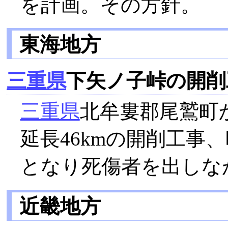
を計画。その方針。
東海地方
三重県
下矢ノ子峠の開削
三重県
北牟婁郡尾鷲町
延長46kmの開削工事
となり死傷者を出しな
近畿地方