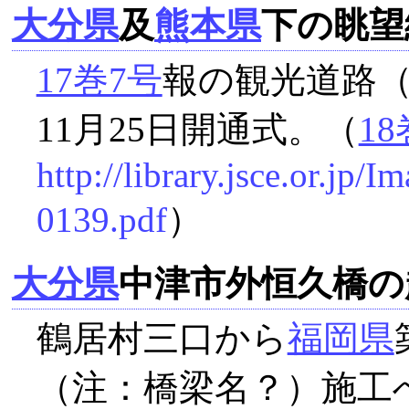
大分県
及
熊本県
下の眺望
17巻7号
報の観光道路
11月25日開通式。（
18
http://library.jsce.or.jp
0139.pdf
）
大分県
中津市外恒久橋の
鶴居村三口から
福岡県
（注：橋梁名？）施工へ