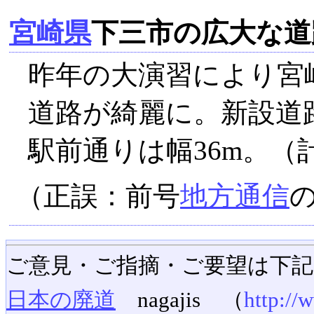
宮崎県
下三市の広大な道
昨年の大演習により宮
道路が綺麗に。新設道
駅前通りは幅36m。
（正誤：前号
地方通信
ご意見・ご指摘・ご要望は下
日本の廃道
nagajis （
http://