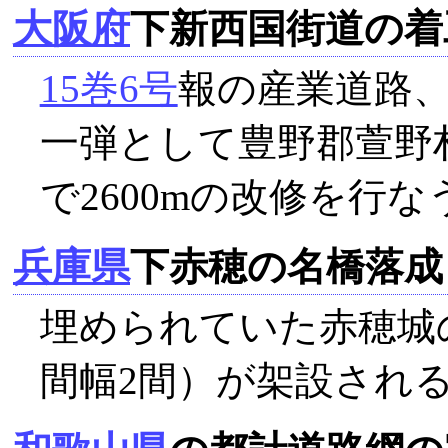
大阪府
下新西国街道の着
15巻6号
報の産業道路
一弾として豊野郡萱野
で2600mの改修を行な
兵庫県
下赤穂の名橋落成
埋められていた赤穂城
間幅2間）が架設され