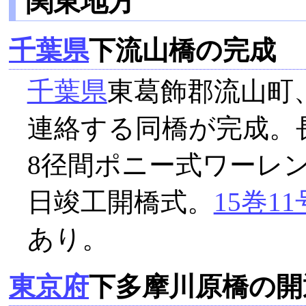
関東地方
千葉県
下流山橋の完成
千葉県
東葛飾郡流山町
連絡する同橋が完成。長39
8径間ポニー式ワーレント
日竣工開橋式。
15巻11
あり。
東京府
下多摩川原橋の開