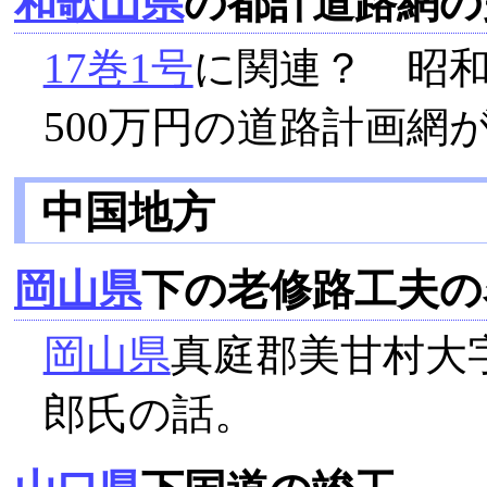
和歌山県
の都計道路網の
17巻1号
に関連？ 昭和
500万円の道路計画網
中国地方
岡山県
下の老修路工夫の
岡山県
真庭郡美甘村大
郎氏の話。