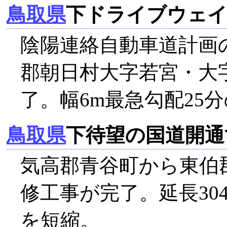
鳥取県
下ドライブウェイ
陰陽連絡自動車道計画
郡朝日村大字若宮・大字
了。幅6m最急勾配25分
鳥取県
下待望の国道開通
気高郡青谷町から東伯
修工事が完了。延長304
を短縮。