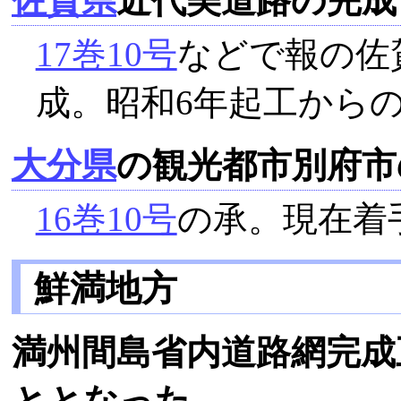
佐賀県
近代美道路の完成
17巻10号
などで報の佐
成。昭和6年起工から
大分県
の観光都市別府市
16巻10号
の承。現在着
鮮満地方
満州間島省内道路網完成
ととなった