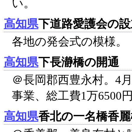
い。
高知県
下道路愛護会の設
各地の発会式の模様。
高知県
下長瀞橋の開通
＠長岡郡西豊永村。4月
事業、総工費1万6500
高知県
香北の一名橋香麗