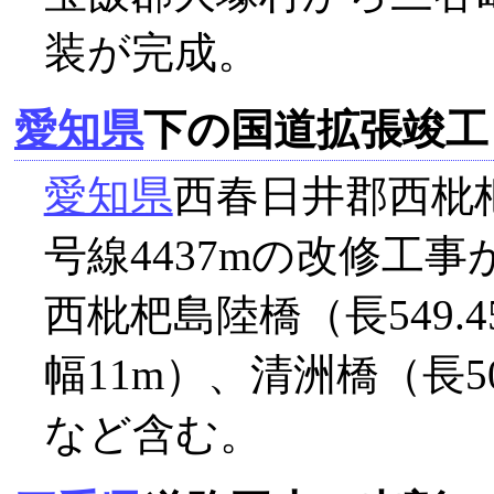
装が完成。
愛知県
下の国道拡張竣工
愛知県
西春日井郡西枇
号線4437mの改修工事
西枇杷島陸橋（長549.
幅11m）、清洲橋（長5
など含む。