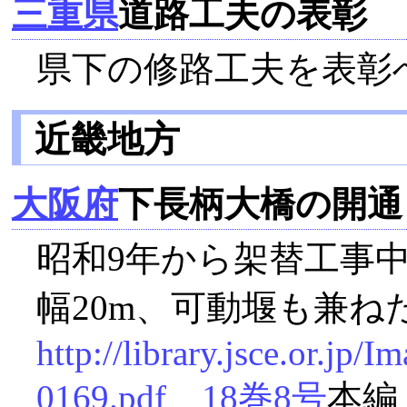
三重県
道路工夫の表彰
県下の修路工夫を表彰
近畿地方
大阪府
下長柄大橋の開通
昭和9年から架替工事中
幅20m、可動堰も兼ね
http://library.jsce.or.jp
0169.pdf
、
18巻8号
本編