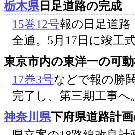
栃木県
日足道路の完成
15巻12号
報の日足道路
全通。5月17日に竣工式。
東京市内の東洋一の可動
17巻3号
などで報の勝
完了し、第三期工事へ
神奈川県
下府県道路計画
県立案の18路線改良計