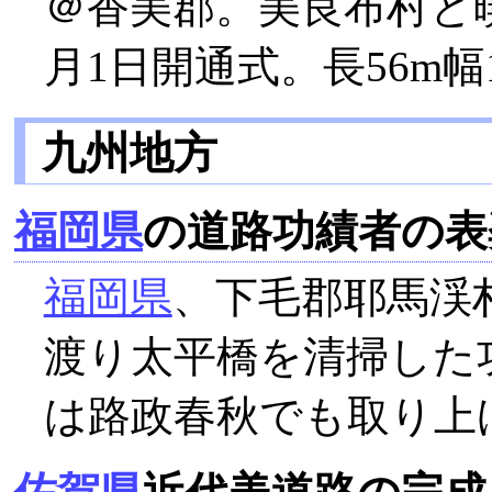
＠香美郡。美良布村と
月1日開通式。長56m幅1
九州地方
福岡県
の道路功績者の表
福岡県
、下毛郡耶馬渓
渡り太平橋を清掃した
は路政春秋でも取り上