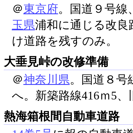
＠
東京府
。国道９号線
玉県
浦和に通じる改良
け道路を残すのみ。
大垂見峠の改修準備
＠
神奈川県
。国道８号線
へ。新築路線416ｍ5、
熱海箱根間自動車道路