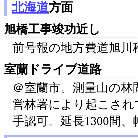
北海道
方面
旭橋工事竣功近し
前号報の地方費道旭川
室蘭ドライブ道路
＠室蘭市。測量山の林
営林署により起こされ
手認可。延長1300間