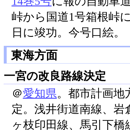
14巻5号
に報の自動車
峠から国道1号箱根峠に至
日に竣功。今号口絵。
東海方面
一宮の改良路線決定
＠
愛知県
。都市計画地
定。浅井街道南線、岩
ヶ枝印田線、馬引下橋