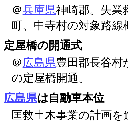
＠
兵庫県
神崎郡。失業
町、中寺村の対象路線
定屋橋の開通式
＠
広島県
豊田郡長谷村
の定屋橋開通。
広島県
は自動車本位
匡救土木事業の計画を