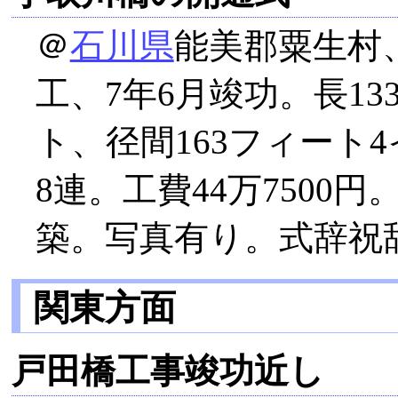
＠
石川県
能美郡粟生村、
工、7年6月竣功。長13
ト、径間163フィート
8連。工費44万7500
築。写真有り。式辞祝
関東方面
戸田橋工事竣功近し