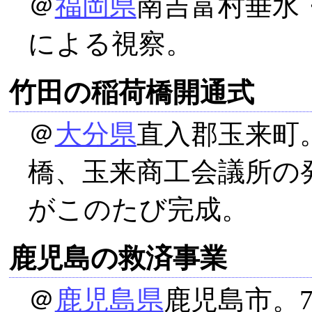
＠
福岡県
南吉富村垂水
による視察。
竹田の稲荷橋開通式
＠
大分県
直入郡玉来町
橋、玉来商工会議所の
がこのたび完成。
鹿児島の救済事業
＠
鹿児島県
鹿児島市。