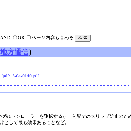
AND
OR
ページ内容も含める
（
地方通信
）
ai/pdf/13-04-0140.pdf
の後6トンローラーを運転するか、勾配でのスリップ防止のた
けとして最も効果あることなど。