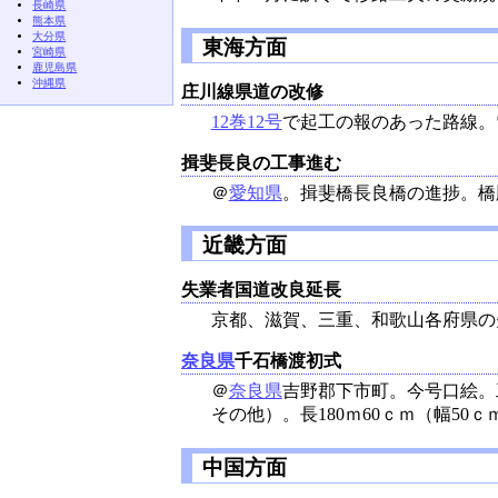
長崎県
熊本県
大分県
東海方面
宮崎県
鹿児島県
沖縄県
庄川線県道の改修
12巻12号
で起工の報のあった路線。
揖斐長良の工事進む
＠
愛知県
。揖斐橋長良橋の進捗。橋
近畿方面
失業者国道改良延長
京都、滋賀、三重、和歌山各府県の
奈良県
千石橋渡初式
＠
奈良県
吉野郡下市町。今号口絵。工費
その他）。長180ｍ60ｃｍ（幅5
中国方面