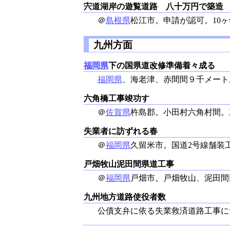
宍道湖岸の遊覧道路 八十万円で築造
＠
島根県
松江市。申請が認可。10
九州方面
福岡県
下の国県道改修準備着々成る
福岡県
、海老津、赤間間９千メート
六角橋工事竣功す
＠
佐賀県
杵島郡。小田村六角村間。工
失業者に訪ずれる春
＠
福岡県
久留米市。国道2号線舗装
戸畑牧山泥田間県道工事
＠
福岡県
戸畑市。戸畑牧山、泥田間
九州地方道路使役者数
公債支弁に依る失業救済道路工事に