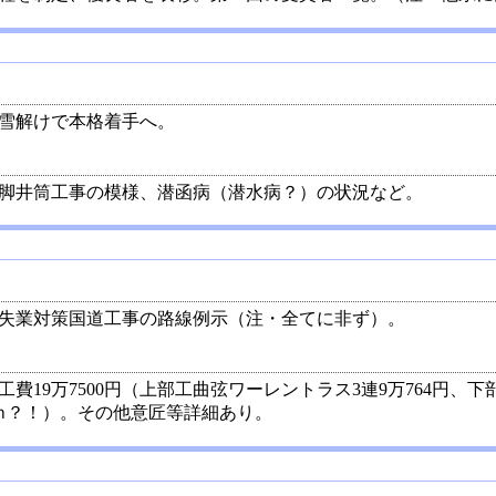
雪解けで本格着手へ。
脚井筒工事の模様、潜函病（潜水病？）の状況など。
失業対策国道工事の路線例示（注・全てに非ず）。
19万7500円（上部工曲弦ワーレントラス3連9万764円、下部工
0ｃｍ？！）。その他意匠等詳細あり。