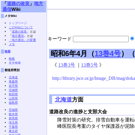
「
道路の改良
」
地方
通信
Wiki
メタWiki
トップページ
このWikiについて
「
道路の改良
」とは
「
地方通信
」とは
キーワード
「地方通信」の変遷
メモ
昭和6年4月（
13巻4号
）
検索
検索
全文検索
《
13巻3号
｜
13巻5号
》
都道府県別
北海道
http://library.jsce.or.jp/Image_DB/mag/dok
青森県
岩手県
宮城県
秋田県
北海道
方面
山形県
福島県
茨城県
道路改良の進捗と支部大会
栃木県
群馬県
降雪対策の研究。排雪自動車を運転
埼玉県
峰医院長考案のタイヤ保護器が泥除
千葉県
東京府