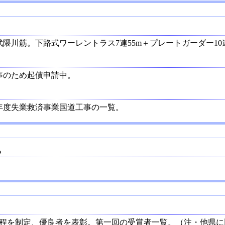
隈川筋。下路式ワーレントラス7連55m＋プレートガーダー10連
事のため起債申請中。
年度失業救済事業国道工事の一覧。
る
規程を制定、優良者を表彰。第一回の受賞者一覧。（注・他県