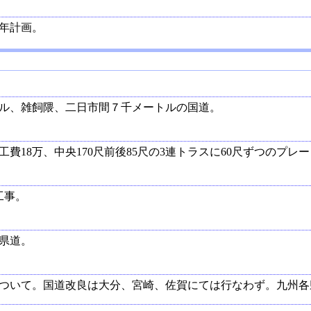
ヶ年計画。
ル、雑飼隈、二日市間７千メートルの国道。
費18万、中央170尺前後85尺の3連トラスに60尺ずつのプレー
工事。
県道。
ついて。国道改良は大分、宮崎、佐賀にては行なわず。九州各