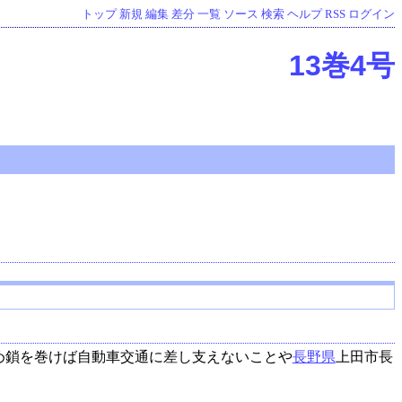
トップ
新規
編集
差分
一覧
ソース
検索
ヘルプ
RSS
ログイン
13巻4号
め鎖を巻けば自動車交通に差し支えないことや
長野県
上田市長