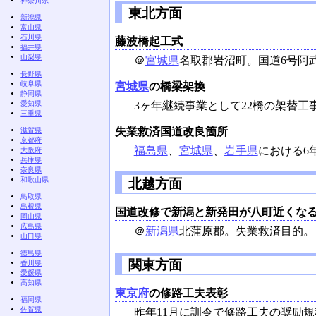
神奈川県
東北方面
新潟県
富山県
石川県
藤波橋起工式
福井県
山梨県
＠
宮城県
名取郡岩沼町。国道6号阿武
長野県
岐阜県
宮城県
の橋梁架換
静岡県
3ヶ年継続事業として22橋の架替工
愛知県
三重県
失業救済国道改良箇所
滋賀県
京都府
福島県
、
宮城県
、
岩手県
における6
大阪府
兵庫県
奈良県
和歌山県
北越方面
鳥取県
島根県
国道改修で新潟と新発田が八町近くな
岡山県
広島県
＠
新潟県
北蒲原郡。失業救済目的。
山口県
徳島県
関東方面
香川県
愛媛県
高知県
東京府
の修路工夫表彰
福岡県
佐賀県
昨年11月に訓令で修路工夫の奨励