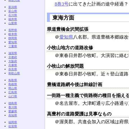
神奈川県
8巻3号
に出てきた計画の途中経過？
新潟県
富山県
石川県
東海方面
福井県
山梨県
県道豊橋金沢間拡張
長野県
岐阜県
＠
愛知県
八名郡。県道豊橋本郷線改
静岡県
愛知県
三重県
小牧山地方の道路改修
滋賀県
＠東春日井郡小牧町。大演習に絡む
京都府
大阪府
小牧山の解放問題
兵庫県
奈良県
＠東春日井郡小牧町。近々登山道路
和歌山県
鳥取県
豊橋道路網今後は幹線計画
島根県
岡山県
広島県
一街路一種主義で街路樹の種目を揃え
山口県
＠名古屋市。大津町通り広小路通り
徳島県
香川県
愛媛県
高豊村の道路愛護は見事なもの
高知県
＠渥美郡。共進会加入の区域は府県
福岡県
佐賀県