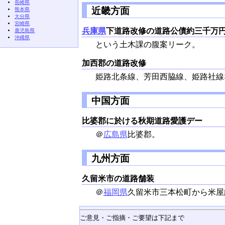
長崎県
近畿方面
熊本県
大分県
宮崎県
兵庫県
下道路改修の道路公債約三千万
鹿児島県
沖縄県
という土木課の腹案リーク。
加西郡の道路改修
姫路北条線、芳田西脇線、姫路社線
中国方面
比婆郡に於ける秋期道路愛護デー
＠
広島県
比婆郡。
九州方面
久留米市の道路舗装
＠
福岡県
久留米市三本松町から米屋
ご意見・ご指摘・ご要望は下記まで