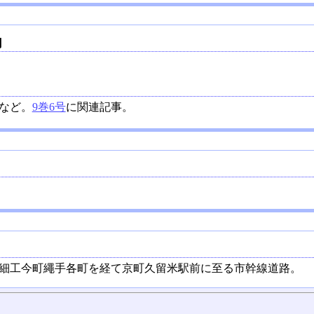
円
など。
9巻6号
に関連記事。
細工今町繩手各町を経て京町久留米駅前に至る市幹線道路。