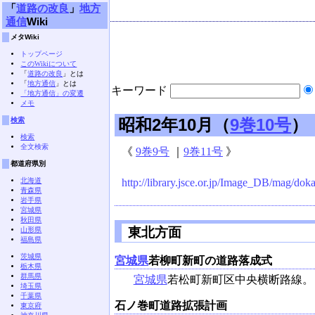
「
道路の改良
」
地方
通信
Wiki
メタWiki
トップページ
このWikiについて
「
道路の改良
」とは
「
地方通信
」とは
キーワード
「地方通信」の変遷
メモ
昭和2年10月（
9巻10号
）
検索
検索
全文検索
《
9巻9号
｜
9巻11号
》
都道府県別
北海道
http://library.jsce.or.jp/Image_DB/mag/dok
青森県
岩手県
宮城県
秋田県
東北方面
山形県
福島県
茨城県
宮城県
若柳町新町の道路落成式
栃木県
群馬県
宮城県
若松町新町区中央横断路線。
埼玉県
千葉県
石ノ巻町道路拡張計画
東京府