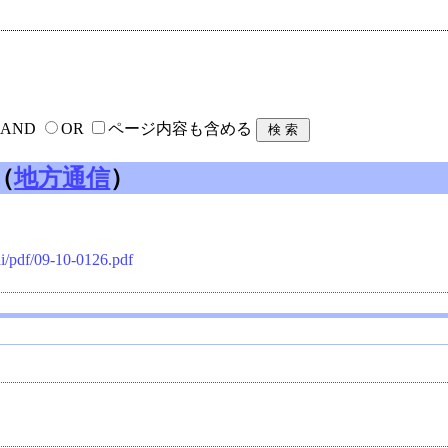
AND
OR
ページ内容も含める
（
地方通信
）
ai/pdf/09-10-0126.pdf