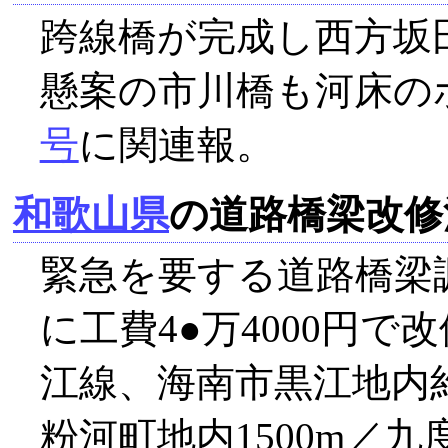
跨線橋が完成し西方坂
懸案の市川橋も河床の
号
に関連報。
和歌山県
の道路橋梁改修
緊急を要する道路橋梁調
に工費4●万4000円
江線、海南市黒江地内約
粉河町地内1500m／