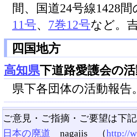
間、国道24号線1428間
11号
、
7巻12号
など。
四国地方
高知県
下道路愛護会の活
県下各団体の活動報告
ご意見・ご指摘・ご要望は下
日本の廃道
nagajis （
http://