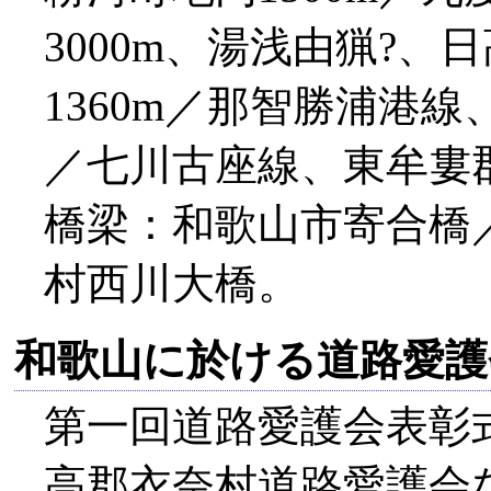
3000m、湯浅由猟?
1360m／那智勝浦港線
／七川古座線、東牟婁郡
橋梁：和歌山市寄合橋
村西川大橋。
和歌山に於ける道路愛護
第一回道路愛護会表彰式
高郡衣奈村道路愛護会