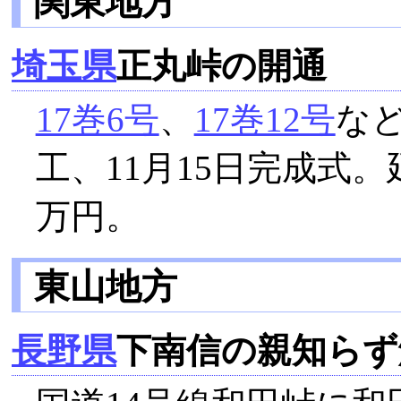
関東地方
埼玉県
正丸峠の開通
17巻6号
、
17巻12号
な
工、11月15日完成式。
万円。
東山地方
長野県
下南信の親知らず