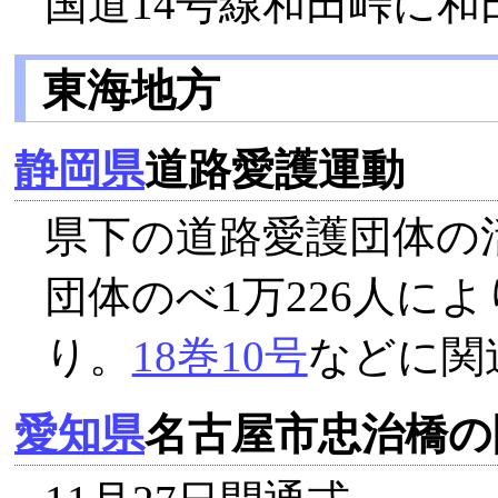
国道14号線和田峠に和
東海地方
静岡県
道路愛護運動
県下の道路愛護団体の
団体のべ1万226人によ
り。
18巻10号
などに関
愛知県
名古屋市忠治橋の