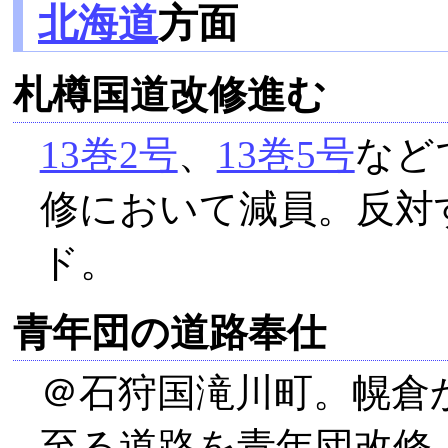
北海道
方面
札樽国道改修進む
13巻2号
、
13巻5号
など
修において減員。反対
ド。
青年団の道路奉仕
＠石狩国滝川町。幌倉
至る道路を青年団改修