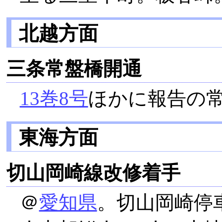
北越方面
三条常盤橋開通
13巻8号
ほかに報告の
東海方面
切山岡崎線改修着手
＠
愛知県
。切山岡崎停