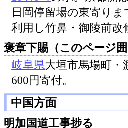
日岡停留場の東寄りまで
利用し竹鼻・御陵前改修8
褒章下賜（このページ囲
岐阜県
大垣市馬場町・
600円寄付。
中国方面
明加国道工事捗る