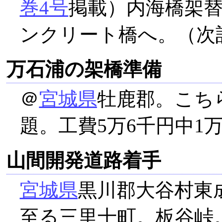
巻4号
掲載）内海橋架
ンクリート橋へ。（次
万石浦の架橋準備
＠
宮城県
牡鹿郡。こち
題。工費5万6千円中1
山間開発道路着手
宮城県
黒川郡大谷村東
至る三里十町。板谷峠