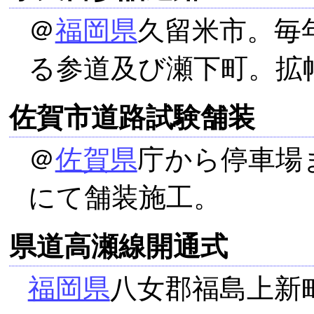
＠
福岡県
久留米市。毎
る参道及び瀬下町。拡
佐賀市道路試験舗装
＠
佐賀県
庁から停車場
にて舗装施工。
県道高瀬線開通式
福岡県
八女郡福島上新