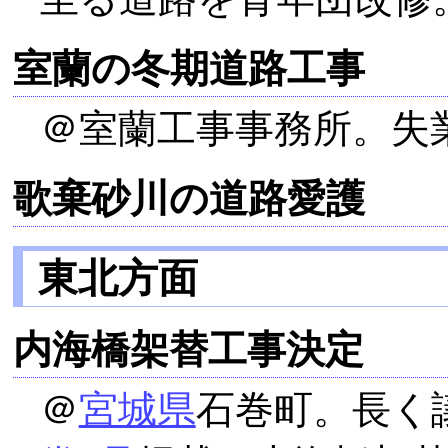
室蘭の冬期道路工事
＠室蘭工事事務所。失
歌棄砂川の道路愛護
東北方面
内海橋架替工事決定
＠
宮城県
石巻町。長く