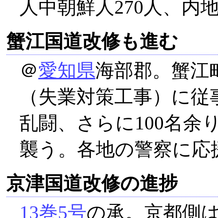
人中朝鮮人270人、内地
蟹江国道改修も進む
＠
愛知県
海部郡。蟹江
（失業対策工事）に従
乱闘、さらに100名余
襲う。各地の警察に応
京津国道改修の進捗
13巻5号
の承。京都側