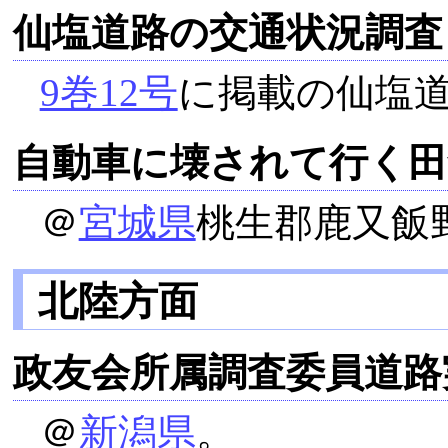
仙塩道路の交通状況調査
9巻12号
に掲載の仙塩
自動車に壊されて行く田
＠
宮城県
桃生郡鹿又飯
北陸方面
政友会所属調査委員道路
＠
新潟県
。