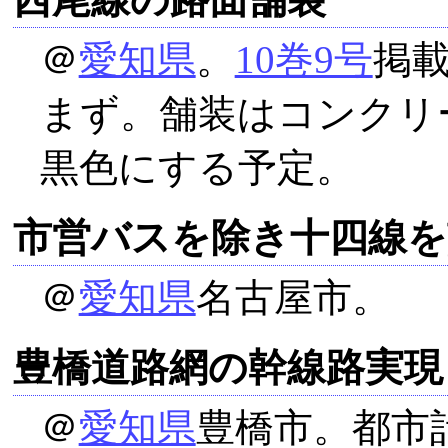
＠
愛知県
。
10巻9号
掲
まず。舗装はコンクリ
黒色にする予定。
市営バスを除き十四線を
＠
愛知県
名古屋市。
豊橋道路網の幹線路実現
＠
愛知県
豊橋市。都市